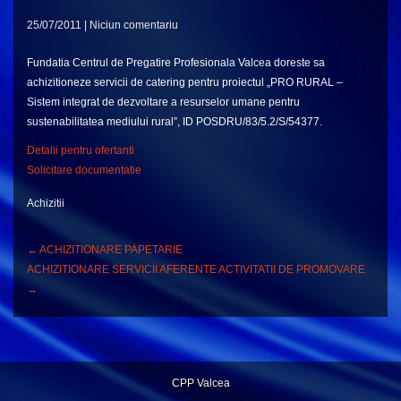
25/07/2011
|
Niciun comentariu
Fundatia Centrul de Pregatire Profesionala Valcea doreste sa
achizitioneze servicii de catering pentru proiectul „PRO RURAL –
Sistem integrat de dezvoltare a resurselor umane pentru
sustenabilitatea mediului rural”, ID POSDRU/83/5.2/S/54377.
Detalii pentru ofertanti
Solicitare documentatie
Achizitii
Post
←
ACHIZITIONARE PAPETARIE
ACHIZITIONARE SERVICII AFERENTE ACTIVITATII DE PROMOVARE
Navigation
→
CPP Valcea