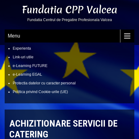
Skip
Fundatia CPP Valcea
to
content
Fundatia Centrul de Pregatire Profesionala Valcea
Menu
Experienta
Link-uri utile
e-Learning FUTURE
e-Learning EGAL
Protectia datelor cu caracter personal
Politica privind Cookie-urile (UE)
ACHIZITIONARE SERVICII DE
CATERING