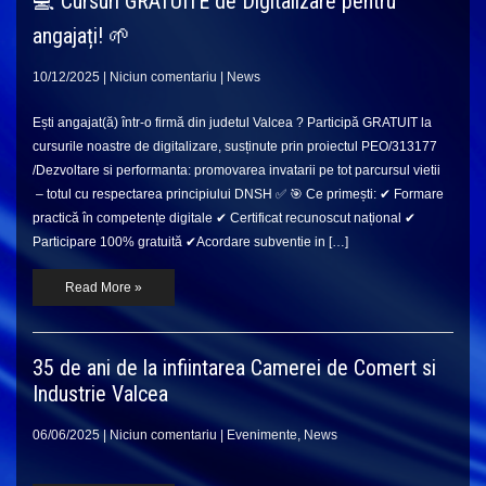
💻 Cursuri GRATUITE de Digitalizare pentru
angajați! 🌱
10/12/2025
|
Niciun comentariu
|
News
Ești angajat(ă) într-o firmă din judetul Valcea ? Participă GRATUIT la
cursurile noastre de digitalizare, susținute prin proiectul PEO/313177
/Dezvoltare si performanta: promovarea invatarii pe tot parcursul vietii
– totul cu respectarea principiului DNSH ✅ 🎯 Ce primești: ✔ Formare
practică în competențe digitale ✔ Certificat recunoscut național ✔
Participare 100% gratuită ✔Acordare subventie in […]
Read More »
35 de ani de la infiintarea Camerei de Comert si
Industrie Valcea
06/06/2025
|
Niciun comentariu
|
Evenimente
,
News