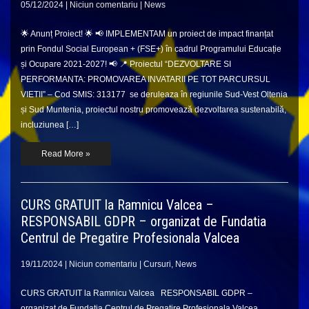
05/12/2024
|
Niciun comentariu
|
News
🌟 Anunț Proiect! 🌟 📢 IMPLEMENTAM un proiect de impact finanțat
prin Fondul Social European + (FSE+) în cadrul Programului Educație
și Ocupare 2021-2027! 📢 📍 Proiectul “DEZVOLTARE SI
PERFORMANTA: PROMOVAREA INVATARII PE TOT PARCURSUL
VIETII” – Cod SMIS: 313177 se deruleaza în regiunile Sud-Vest Oltenia
și Sud Muntenia, proiectul nostru promovează dezvoltarea sustenabilă,
incluziunea […]
Read More »
CURS GRATUIT la Ramnicu Valcea –
RESPONSABIL GDPR – organizat de Fundatia
Centrul de Pregatire Profesionala Valcea
19/11/2024
|
Niciun comentariu
|
Cursuri
,
News
CURS GRATUIT la Ramnicu Valcea RESPONSABIL GDPR –
organizat de Fundatia Centrul de Pregatire Profesionala Valcea