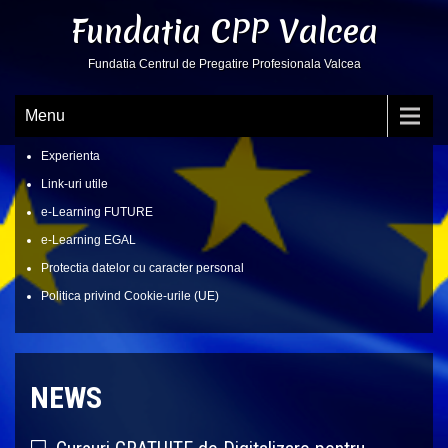
Skip
Fundatia CPP Valcea
to
content
Fundatia Centrul de Pregatire Profesionala Valcea
Menu
Experienta
Link-uri utile
e-Learning FUTURE
e-Learning EGAL
Protectia datelor cu caracter personal
Politica privind Cookie-urile (UE)
NEWS