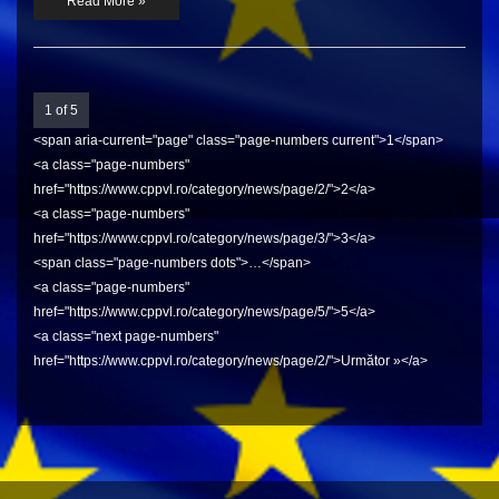
Read More »
1 of 5
<span aria-current="page" class="page-numbers current">1</span>
<a class="page-numbers"
href="https://www.cppvl.ro/category/news/page/2/">2</a>
<a class="page-numbers"
href="https://www.cppvl.ro/category/news/page/3/">3</a>
<span class="page-numbers dots">…</span>
<a class="page-numbers"
href="https://www.cppvl.ro/category/news/page/5/">5</a>
<a class="next page-numbers"
href="https://www.cppvl.ro/category/news/page/2/">Următor »</a>