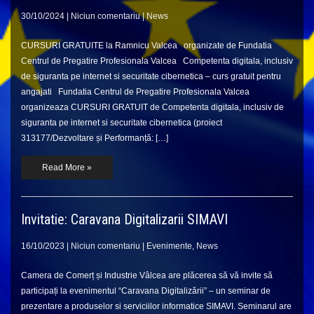
30/10/2024
|
Niciun comentariu
|
News
CURSURI GRATUITE la Ramnicu Valcea organizate de Fundatia
Centrul de Pregatire Profesionala Valcea Competenta digitala, inclusiv
de siguranta pe internet si securitate cibernetica – curs gratuit pentru
angajati Fundatia Centrul de Pregatire Profesionala Valcea
organizeaza CURSURI GRATUIT de Competenta digitala, inclusiv de
siguranta pe internet si securitate cibernetica (proiect
313177/Dezvoltare și Performanță: […]
Read More »
Invitatie: Caravana Digitalizarii SIMAVI
16/10/2023
|
Niciun comentariu
|
Evenimente
,
News
Camera de Comerț și Industrie Vâlcea are plăcerea să vă invite să
participați la evenimentul “Caravana Digitalizării” – un seminar de
prezentare a produselor si serviciilor informatice SIMAVI. Seminarul are