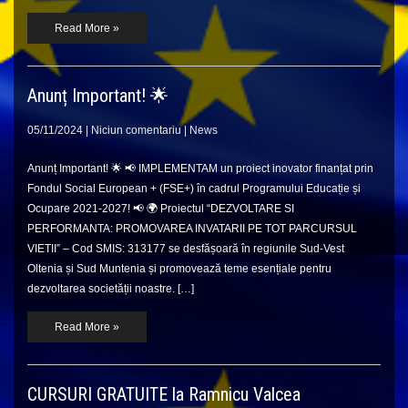
Read More »
Anunț Important! 🌟
05/11/2024
|
Niciun comentariu
|
News
Anunț Important! 🌟 📢 IMPLEMENTAM un proiect inovator finanțat prin
Fondul Social European + (FSE+) în cadrul Programului Educație și
Ocupare 2021-2027! 📢 🌍 Proiectul “DEZVOLTARE SI
PERFORMANTA: PROMOVAREA INVATARII PE TOT PARCURSUL
VIETII” – Cod SMIS: 313177 se desfășoară în regiunile Sud-Vest
Oltenia și Sud Muntenia și promovează teme esențiale pentru
dezvoltarea societății noastre. […]
Read More »
CURSURI GRATUITE la Ramnicu Valcea