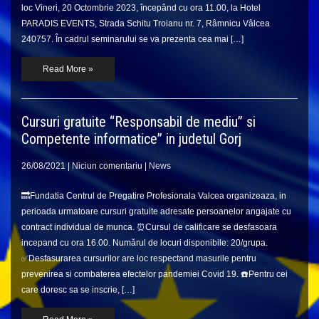
loc Vineri, 20 Octombrie 2023, începând cu ora 11.00, la Hotel
PARADIS EVENTS, Strada Schitu Troianu nr. 7, Râmnicu Vâlcea
240757. În cadrul seminarului se va prezenta cea mai […]
Read More »
Cursuri gratuite “Responsabil de mediu” si
Competente informatice” in judetul Gorj
26/08/2021
|
Niciun comentariu
|
News
🔜Fundatia Centrul de Pregatire Profesionala Valcea organizeaza, in
perioada urmatoare cursuri gratuite adresate persoanelor angajate cu
contract individual de munca. ⏰Cursul de calificare se desfasoara
incepand cu ora 16.00. Numărul de locuri disponibile: 20/grupa.
✅Desfasurarea cursurilor are loc respectand masurile pentru
prevenirea si combaterea efectelor pandemiei Covid 19. ☎️Pentru cei
care doresc sa se inscrie, […]